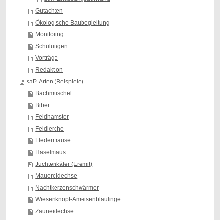
Gutachten
Ökologische Baubegleitung
Monitoring
Schulungen
Vorträge
Redaktion
saP-Arten (Beispiele)
Bachmuschel
Biber
Feldhamster
Feldlerche
Fledermäuse
Haselmaus
Juchtenkäfer (Eremit)
Mauereidechse
Nachtkerzenschwärmer
Wiesenknopf-Ameisenbläulinge
Zauneidechse