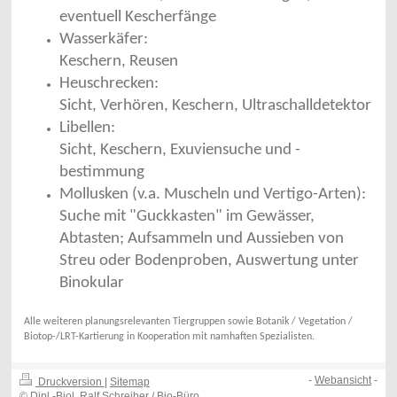
eventuell Kescherfänge
Wasserkäfer:
Keschern, Reusen
Heuschrecken:
Sicht, Verhören, Keschern, Ultraschalldetektor
Libellen:
Sicht, Keschern, Exuviensuche und -
bestimmung
Mollusken (v.a. Muscheln und Vertigo-Arten):
Suche mit "Guckkasten" im Gewässer,
Abtasten; Aufsammeln und Aussieben von
Streu oder Bodenproben, Auswertung unter
Binokular
Alle weiteren planungsrelevanten Tiergruppen sowie Botanik / Vegetation /
Biotop-/LRT-Kartierung in Kooperation mit namhaften Spezialisten.
-
Webansicht
-
Druckversion
|
Sitemap
© Dipl.-Biol. Ralf Schreiber / Bio-Büro