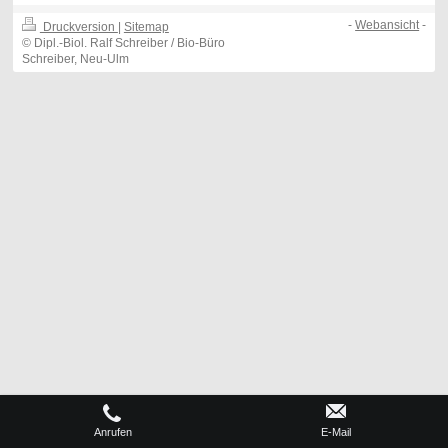
-
Webansicht
-
Druckversion
|
Sitemap
© Dipl.-Biol. Ralf Schreiber / Bio-Büro
Schreiber, Neu-Ulm
Anrufen
E-Mail